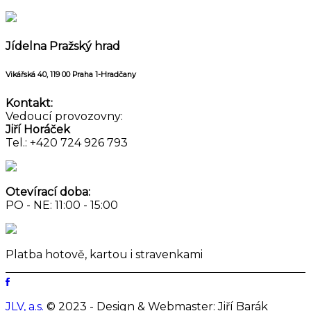
Jídelna
Pražský hrad
Vikářská 40, 119 00 Praha 1-Hradčany
Kontakt:
Vedoucí provozovny:
Jiří Horáček
Tel.: +420 724 926 793
Otevírací doba:
PO - NE: 11:00 - 15:00
Platba hotově, kartou i stravenkami
JLV, a.s.
© 2023 - Design & Webmaster: Jiří Barák