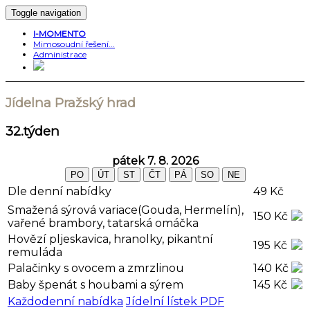
Toggle navigation
I-MOMENTO
Mimosoudní řešení...
Administrace
Jídelna
Pražský hrad
32
.týden
pátek 7. 8. 2026
PO
ÚT
ST
ČT
PÁ
SO
NE
Dle denní nabídky
49 Kč
Smažená sýrová variace(Gouda, Hermelín),
150 Kč
vařené brambory, tatarská omáčka
Hovězí pljeskavica, hranolky, pikantní
195 Kč
remuláda
Palačinky s ovocem a zmrzlinou
140 Kč
Baby špenát s houbami a sýrem
145 Kč
Každodenní nabídka
Jídelní lístek PDF